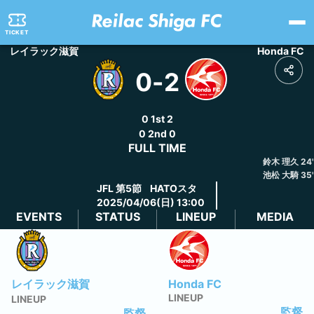
TICKET
レイラック滋賀
Honda FC
0
-
2
0
1st
2
0
2nd
0
FULL TIME
鈴木 理久
24
'
池松 大騎
35
'
JFL
第5節
HATOスタ
2025/04/06(日) 13:00
EVENTS
STATUS
LINEUP
MEDIA
レイラック滋賀
Honda FC
LINEUP
LINEUP
監督
監督