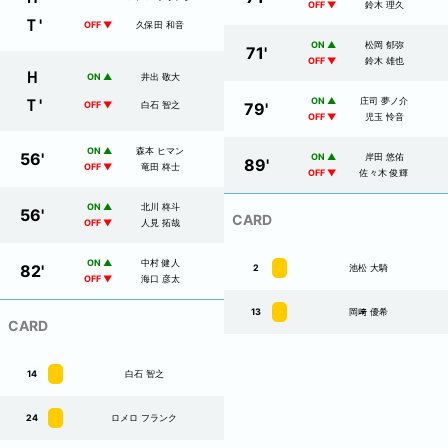
OFF ▼
鈴木 理久
Ｔ
'
OFF ▼
久保田 和音
ON ▲
松岡 郁弥
71
'
OFF ▼
鈴木 雄也
Ｈ
ON ▲
井出 敬大
Ｔ
'
ON ▲
庄司 夢ノ介
OFF ▼
白石 智之
79
'
OFF ▼
児玉 怜音
ON ▲
森本 ヒマン
56
'
ON ▲
岸田 悠佑
89
'
OFF ▼
竜田 柊士
OFF ▼
佐々木 俊輝
ON ▲
北川 柊斗
56
'
CARD
OFF ▼
人見 拓哉
ON ▲
中村 健人
82
'
2
池松 大騎
OFF ▼
海口 彦太
13
岡﨑 優希
CARD
14
白石 智之
24
ロメロ フランク