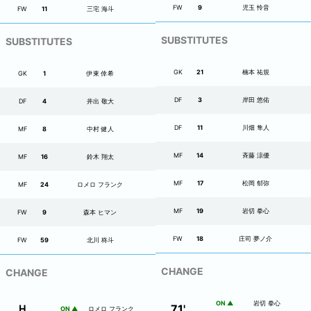
FW
9
児玉 怜音
FW
11
三宅 海斗
SUBSTITUTES
SUBSTITUTES
GK
21
楠本 祐規
GK
1
伊東 倖希
DF
3
岸田 悠佑
DF
4
井出 敬大
DF
11
川畑 隼人
MF
8
中村 健人
MF
14
斉藤 涼優
MF
16
鈴木 翔太
MF
17
松岡 郁弥
MF
24
ロメロ フランク
MF
19
岩切 拳心
FW
9
森本 ヒマン
FW
18
庄司 夢ノ介
FW
59
北川 柊斗
CHANGE
CHANGE
ON ▲
岩切 拳心
Ｈ
71
'
ON ▲
ロメロ フランク