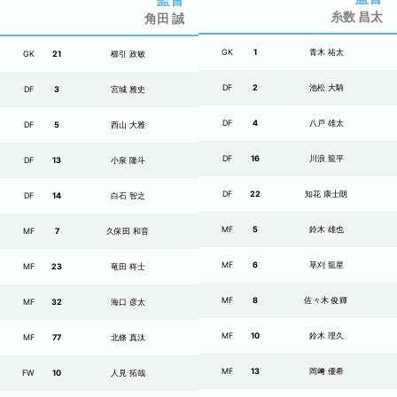
糸数 昌太
角田 誠
GK
1
青木 祐太
GK
21
櫛引 政敏
DF
2
池松 大騎
DF
3
宮城 雅史
DF
4
八戸 雄太
DF
5
西山 大雅
DF
16
川浪 龍平
DF
13
小泉 隆斗
DF
22
知花 康士朗
DF
14
白石 智之
MF
5
鈴木 雄也
MF
7
久保田 和音
MF
6
草刈 龍星
MF
23
竜田 柊士
MF
8
佐々木 俊輝
MF
32
海口 彦太
MF
10
鈴木 理久
MF
77
北條 真汰
MF
13
岡﨑 優希
FW
10
人見 拓哉