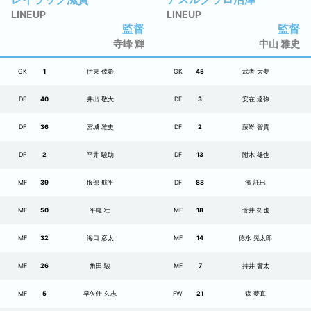
LINEUP
LINEUP
監督
監督
寺峰 輝
中山 雅史
GK
1
伊東 倖希
GK
45
武者 大夢
DF
40
井出 敬大
DF
3
安在 達弥
DF
36
宮城 雅史
DF
2
藤嵜 智貴
DF
2
平井 駿助
DF
13
附木 雄也
MF
39
服部 航平
DF
88
濱 託巳
MF
50
平尾 壮
MF
18
菅井 拓也
MF
32
海口 彦太
MF
14
徳永 晃太郎
MF
26
角田 駿
MF
7
持井 響太
MF
5
早矢仕 久志
FW
21
森 夢真