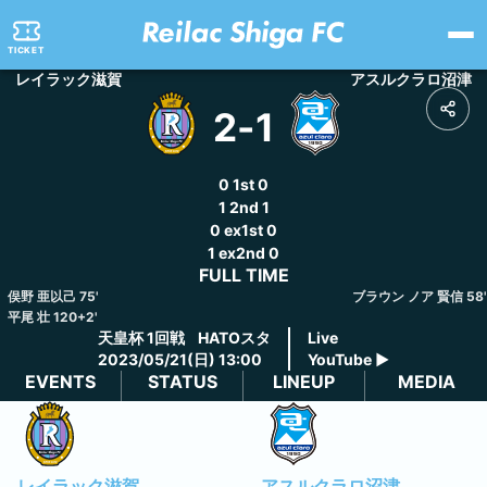
TICKET
レイラック滋賀
アスルクラロ沼津
2
-
1
0
1st
0
1
2nd
1
0
ex1st
0
1
ex2nd
0
FULL TIME
俣野 亜以己
75
'
ブラウン ノア 賢信
58
'
平尾 壮
120+2
'
天皇杯
1回戦
HATOスタ
Live
2023/05/21(日) 13:00
YouTube
▶
EVENTS
STATUS
LINEUP
MEDIA
レイラック滋賀
アスルクラロ沼津