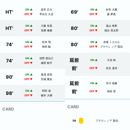
ON ▲
坂本 広大
ON ▲
杉本 大雅
HT
'
69
'
OFF ▼
早矢仕 久志
OFF ▼
森 夢真
ON ▲
川森 有真
ON ▲
遠山 悠希
HT
'
80
'
OFF ▼
安羅 修雅
OFF ▼
徳永 晃太郎
ON ▲
松本 翔
ON ▲
赤塚 ミカエル
74
'
80
'
OFF ▼
角田 駿
OFF ▼
ブラウン ノア 賢信
ON ▲
俣野 亜以己
延前
74
'
ON ▲
大迫 暁
OFF ▼
服部 航平
前
'
OFF ▼
安在 達弥
ON ▲
嘉茂 良悟
90
'
OFF ▼
宮城 雅史
延前
ON ▲
市川 侑麻
前
'
ON ▲
和田 凌
OFF ▼
和田 育
98
'
OFF ▼
榎本 大輝
CARD
CARD
58
ブラウン ノア 賢信