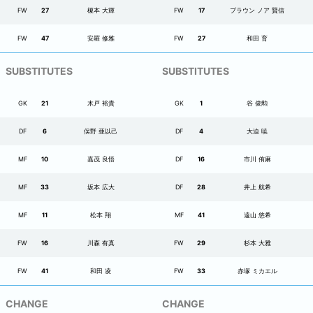
FW
27
榎本 大輝
FW
17
ブラウン ノア 賢信
FW
47
安羅 修雅
FW
27
和田 育
SUBSTITUTES
SUBSTITUTES
GK
21
木戸 裕貴
GK
1
谷 俊勲
DF
6
俣野 亜以己
DF
4
大迫 暁
MF
10
嘉茂 良悟
DF
16
市川 侑麻
MF
33
坂本 広大
DF
28
井上 航希
MF
11
松本 翔
MF
41
遠山 悠希
FW
16
川森 有真
FW
29
杉本 大雅
FW
41
和田 凌
FW
33
赤塚 ミカエル
CHANGE
CHANGE