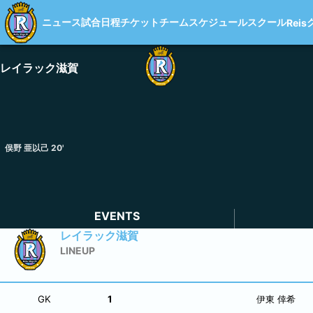
ニュース
試合日程
チケット
チーム
スケジュール
スクール
Reis
レイラック滋賀
俣野 亜以己
20
'
EVENTS
レイラック滋賀
LINEUP
GK
1
伊東 倖希