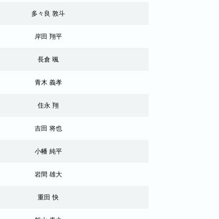
多々良 敦斗
岸田 翔平
長倉 颯
青木 義孝
住永 翔
吉田 将也
小幡 純平
岩間 雄大
重田 快