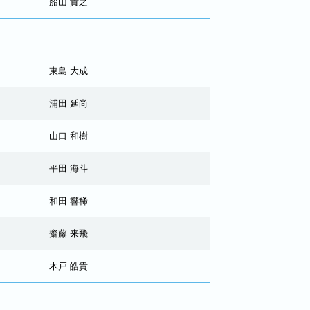
船山 貴之
東島 大成
浦田 延尚
山口 和樹
平田 海斗
和田 響稀
齋藤 来飛
木戸 皓貴