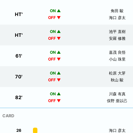
ON ▲
角田 駿
HT
'
OFF ▼
海口 彦太
ON ▲
池平 直樹
HT
'
OFF ▼
安羅 修雅
ON ▲
嘉茂 良悟
61
'
OFF ▼
小山 珠里
ON ▲
松原 大芽
70
'
OFF ▼
秋山 駿
ON ▲
川森 有真
82
'
OFF ▼
俣野 亜以己
CARD
26
海口 彦太