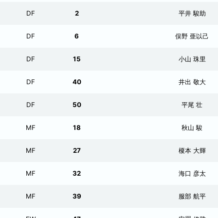
DF
2
平井 駿助
DF
6
俣野 亜以己
DF
15
小山 珠里
DF
40
井出 敬大
DF
50
平尾 壮
MF
18
秋山 駿
MF
27
榎本 大輝
MF
32
海口 彦太
MF
39
服部 航平