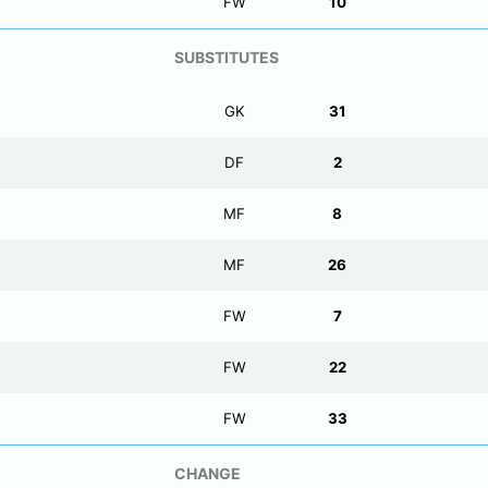
FW
10
SUBSTITUTES
GK
31
DF
2
MF
8
MF
26
FW
7
FW
22
FW
33
CHANGE