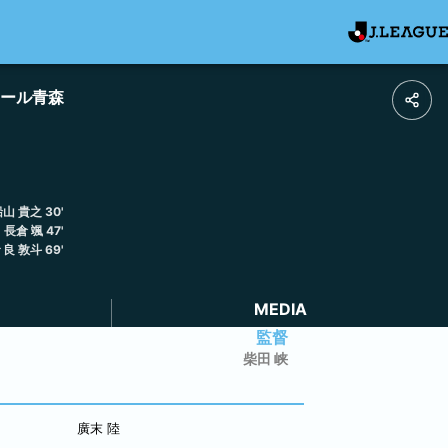
ール青森
船山 貴之
30
'
長倉 颯
47
'
良 敦斗
69
'
MEDIA
監督
柴田 峡
廣末 陸