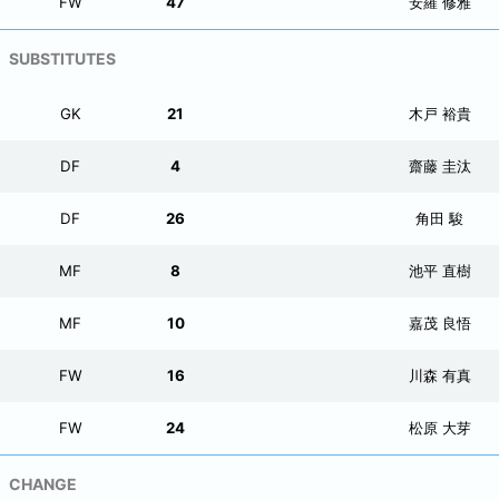
FW
47
安羅 修雅
SUBSTITUTES
GK
21
木戸 裕貴
DF
4
齋藤 圭汰
DF
26
角田 駿
MF
8
池平 直樹
MF
10
嘉茂 良悟
FW
16
川森 有真
FW
24
松原 大芽
CHANGE