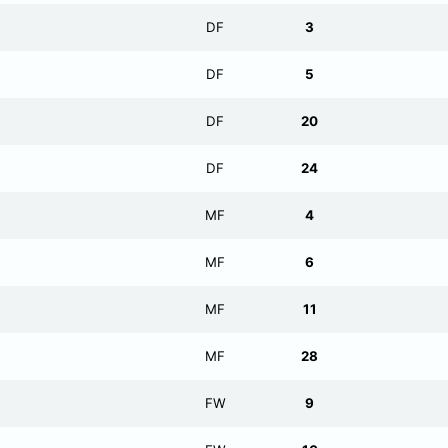
DF
3
DF
5
DF
20
DF
24
MF
4
MF
6
MF
11
MF
28
FW
9