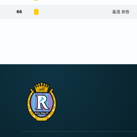
66
嘉茂 良悟