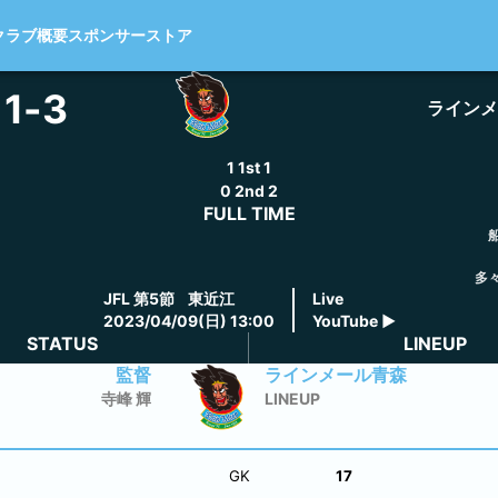
クラブ概要
スポンサー
ストア
1
-
3
ラインメ
1
1st
1
0
2nd
2
FULL TIME
多々
JFL
第5節
東近江
Live
2023/04/09(日) 13:00
YouTube
▶
STATUS
LINEUP
監督
ラインメール青森
寺峰 輝
LINEUP
GK
17