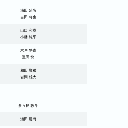
浦田 延尚
吉田 将也
山口 和樹
小幡 純平
木戸 皓貴
重田 快
和田 響稀
岩間 雄大
多々良 敦斗
浦田 延尚