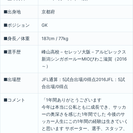
■出身地
京都府
■ポジション
GK
■身長／体重
187cm / 77kg
■選手歴
峰山高校－セレッソ大阪－アルビレックス
新潟シンガポールーMIOびわこ滋賀（2016
～）
■出場歴
JFL通算：5試合出場/0得点2016JFL：5試
合出場/0得点
■コメント
「1年間ありがとうございます
今年は本当に公私ともに成長でき、サッカ
ーの奥深さを感じた1年間でした 今後のサ
ッカー人生にこの1年間の経験は生きていく
と思います サポーター、選手、スタッフ、