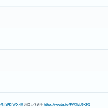
be/NfzPDfWO_40
原口大佑選手
https://youtu.be/FW3isjJ6K9Q