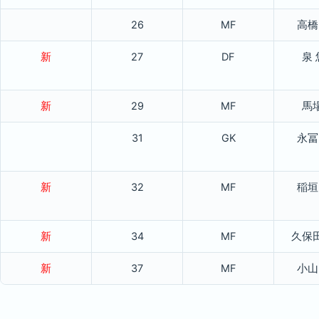
26
MF
高橋
新
27
DF
泉
新
29
MF
馬
31
GK
永冨
新
32
MF
稲垣
新
34
MF
久保
新
37
MF
小山