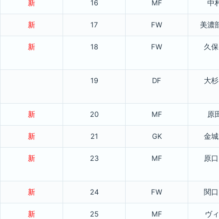
新
16
MF
中
新
17
FW
美濃
新
18
FW
久保
19
DF
大杉
新
20
MF
原
新
21
GK
金城
新
23
MF
原口
新
24
FW
関口
新
25
MF
ヴ