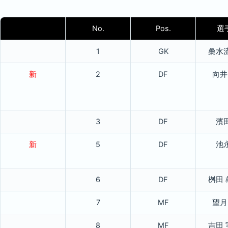
No.
Pos.
選
1
GK
桑水
新
2
DF
向井
3
DF
濱
新
5
DF
池
6
DF
桝田
7
MF
望月
8
MF
吉田