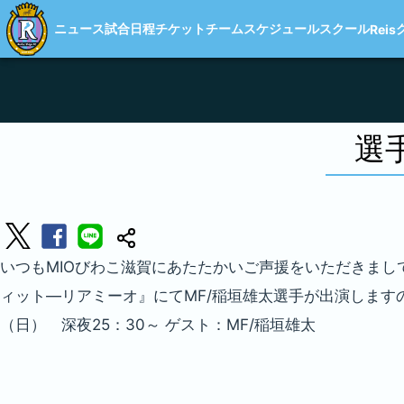
ニュース
試合日程
チケット
チーム
スケジュール
スクール
Reis
選
いつもMIOびわこ滋賀にあたたかいご声援をいただきまして
ィット―リアミーオ』にてMF/稲垣雄太選手が出演します
（日） 深夜25：30～ ゲスト：MF/稲垣雄太