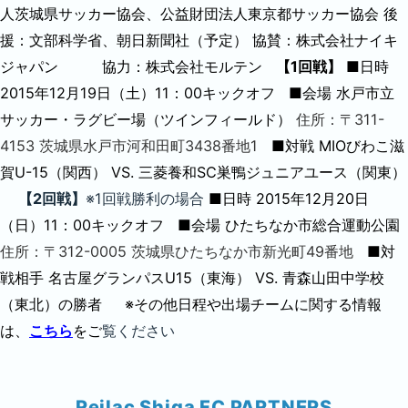
人茨城県サッカー協会、公益財団法人東京都サッカー協会
後
援：文部科学省、朝日新聞社（予定）
協賛：株式会社ナイキ
ジャパン
協力：株式会社モルテン
【1回戦】
■日時
2015年12月19日（土）11：00キックオフ
■会場
水戸市立
サッカー・ラグビー場（ツインフィールド）
住所：〒311-
4153 茨城県水戸市河和田町3438番地1
■対戦
MIOびわこ滋
賀U-15（関西） VS. 三菱養和SC巣鴨ジュニアユース（関東）
【2回戦】
※1回戦勝利の場合
■日時
2015年12月20日
（日）11：00キックオフ
■会場
ひたちなか市総合運動公園
住所：〒312-0005 茨城県ひたちなか市新光町49番地
■対
戦相手
名古屋グランパスU15（東海） VS. 青森山田中学校
（東北）の勝者
※その他日程や出場チームに関する情報
は、
こちら
をご
覧ください
Reilac Shiga FC PARTNERS