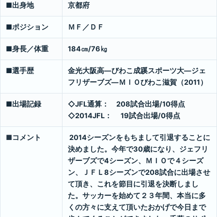
■
出身地
京都府
■
ポジション
ＭＦ／ＤＦ
■
身長／体重
184
㎝/76㎏
■
選手歴
金光大阪高―びわこ成蹊スポーツ大―ジェ
フリザーブズ―ＭＩＯびわこ滋賀（2011）
■
出場記録
◇JFL
通算： 208試合出場/10得点
◇2014JFL： 19試合出場/0得点
■
コメント
2014
シーズンをもちまして引退することに
決めました。今年で30歳になり、ジェフリ
ザーブズで4シーズン、ＭＩＯで４シーズ
ン、ＪＦＬ8シーズンで208試合に出場させ
て頂き、これを節目に引退を決断しまし
た。サッカーを始めて２３年間、本当に多
くの方々に支えて頂いたおかげで今日まで