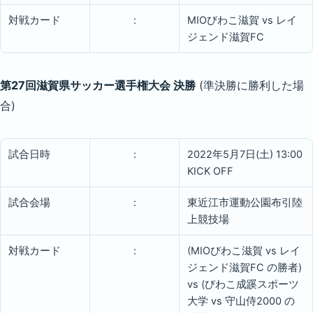
対戦カード
:
MIOびわこ滋賀 vs レイ
ジェンド滋賀FC
第27回滋賀県サッカー選手権大会 決勝
(準決勝に勝利した場
合)
試合日時
:
2022年5月7日(土) 13:00
KICK OFF
試合会場
:
東近江市運動公園布引陸
上競技場
対戦カード
:
(MIOびわこ滋賀 vs レイ
ジェンド滋賀FC の勝者)
vs (びわこ成蹊スポーツ
大学 vs 守山侍2000 の