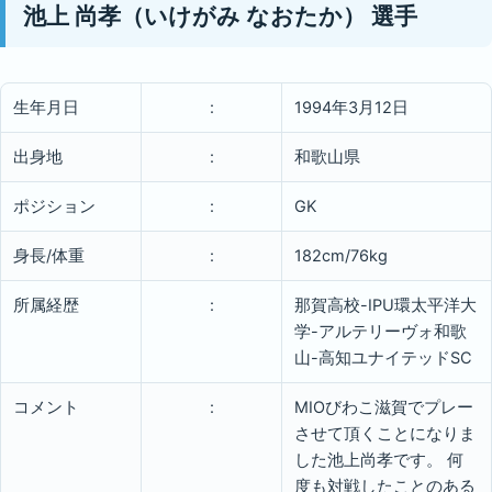
池上 尚孝（いけがみ なおたか） 選手
生年月日
:
1994年3月12日
出身地
:
和歌山県
ポジション
:
GK
身長/体重
:
182cm/76kg
所属経歴
:
那賀高校-IPU環太平洋大
学-アルテリーヴォ和歌
山-高知ユナイテッドSC
コメント
:
MIOびわこ滋賀でプレー
させて頂くことになりま
した池上尚孝です。 何
度も対戦したことのある