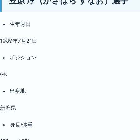
笠原 淳（かさはら すなお）選手
生年月日
1989年7月21日
ポジション
GK
出身地
新潟県
身長/体重