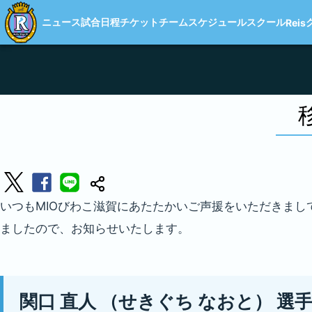
ニュース
試合日程
チケット
チーム
スケジュール
スクール
Reis
いつもMIOびわこ滋賀にあたたかいご声援をいただきまし
ましたので、お知らせいたします。
関口 直人 （せきぐち なおと） 選