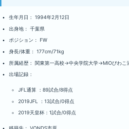
生年月日： 1994年2月12日
出身地： 千葉県
ポジション： FW
身長/体重： 177cm/71kg
所属経歴： 関東第一高校→中央学院大学→MIOびわこ滋賀(
出場記録：
JFL通算 ：89試合/8得点
2019JFL ：13試合/0得点
2019天皇杯：1試合/0得点
移籍先： VONDS市原