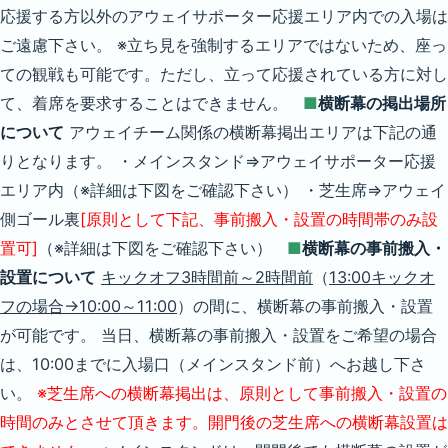
応援する方以外のアウェイサポーター応援エリア内での入場は
ご遠慮下さい。 ※立ち見を強制するエリアではないため、座っ
ての観戦も可能です。ただし、立って応援されている方に対し
て、着席を要求することはできません。
■
横断幕の掲出場所
について
アウェイチーム関係の横断幕掲出エリアは下記の通
りとなります。 ・メインスタンド⇒アウェイサポーター応援
エリア内（※詳細は下図をご確認下さい） ・芝生席⇒アウェイ
側ゴール裏
[原則として下記、事前搬入・設置の時間帯のみ設
置可]
（※詳細は下図をご確認下さい）
■
横断幕の事前搬入・
設置について
キックオフ3時間前～2時間前
（
13:00キックオ
フの場合→10:00～11:00
）の間に、横断幕の事前搬入・設置
が可能です。 当日、横断幕の事前搬入・設置をご希望の場合
は、10:00までに入場口（メインスタンド前）へお越し下さ
い。
※芝生席への横断幕掲出は、原則として事前搬入・設置の
時間のみとさせて頂きます。開門後の芝生席への横断幕設置は