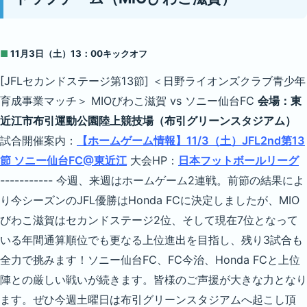
■
11月3日（土）13：00キックオフ
[JFLセカンドステージ第13節] ＜日野ライオンズクラブ青少年
育成事業マッチ＞ MIOびわこ滋賀 vs ソニー仙台FC
会場：東
近江市布引運動公園陸上競技場（布引グリーンスタジアム）
試合開催案内：
【ホームゲーム情報】11/3（土）JFL2nd第13
節 ソニー仙台FC@東近江
大会HP：
日本フットボールリーグ
----------- 今週、来週はホームゲーム2連戦。前節の結果によ
り今シーズンのJFL優勝はHonda FCに決定しましたが、MIO
びわこ滋賀はセカンドステージ2位、そして現在7位となって
いる年間通算順位でも更なる上位進出を目指し、残り3試合も
全力で挑みます！ソニー仙台FC、FC今治、Honda FCと上位
陣との厳しい戦いが続きます。皆様のご声援が大きな力となり
ます。ぜひ今週土曜日は布引グリーンスタジアムへ起こし頂