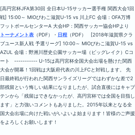
[高円宮杯JFA第30回 全日本U-15サッカー選手権 関西大会1回
戦] 15:00～ MIOびわこ滋賀U-15 vs 川上FC 会場：OFA万博
フットボールセンターA 大会HP：関西サッカー協会HPより
トーナメント表
（PDF）・
日程
（PDF） [2018年滋賀県クラ
ブユース新人戦 予選リーグ] 10:00～ MIOびわこ滋賀U-15 vs
AZUL 会場：野洲川歴史公園サッカー場（ビッグレイク）Cコ
ート ----------- U-15は高円宮杯全国大会出場を懸けた関西
大会が開幕！1回戦は大阪府代表の川上FCと対戦します。 先
日最終戦が行われた関西サンライズリーグではわずかな差で2
部残留という悔しい結果になりましたが、試合直後にはキャプ
テンから「残留はできなかったが、高円宮杯では全国を目指し
ます」と力強いコメントもありました。2015年以来となる全
国大会出場に向けた戦いがいよいよ始まります！皆様のご声援
をよろしくお願いします！