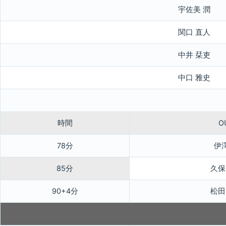
宇佐美 潤
関口 直人
中井 栞吏
中口 雅史
時間
O
78分
伊
85分
久保
90+4分
松田