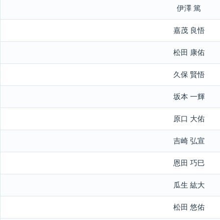
伊澤 篤
嘉茂 良悟
松田 康佑
久保 賢悟
坂本 一輝
原口 大佑
吉崎 弘宣
恩田 巧巳
瓜生 紘大
松田 悠佑