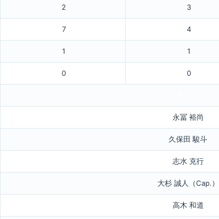
2
3
7
4
1
1
0
0
選手名
永冨 裕尚
久保田 駿斗
志水 克行
大杉 誠人（Cap.）
高木 和道