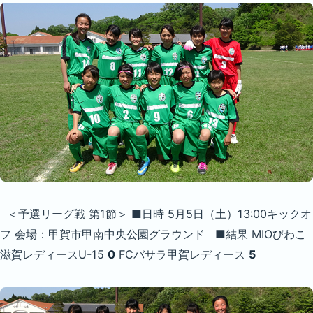
＜予選リーグ戦 第1節＞ ■日時 5月5日（土）13:00キックオ
フ 会場：甲賀市甲南中央公園グラウンド ■結果 MIOびわこ
滋賀レディースU-15
0
FCバサラ甲賀レディース
5