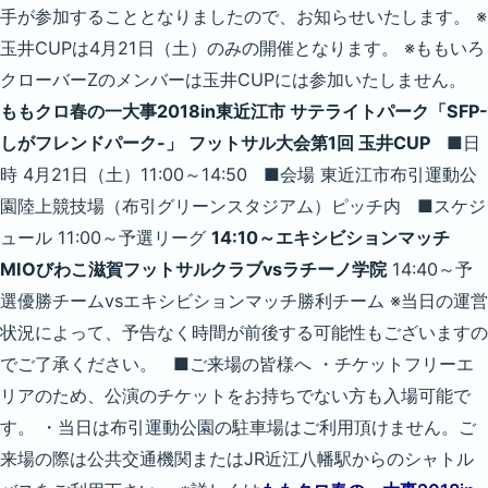
手が参加することとなりましたので、お知らせいたします。 ※
玉井CUPは4月21日（土）のみの開催となります。 ※ももいろ
クローバーZのメンバーは玉井CUPには参加いたしません。
ももクロ春の一大事2018in東近江市 サテライトパーク「SFP-
しがフレンドパーク-」
フットサル大会第1回 玉井CUP
■日
時 4月21日（土）11:00～14:50 ■会場 東近江市布引運動公
園陸上競技場（布引グリーンスタジアム）ピッチ内 ■スケジ
ュール 11:00～予選リーグ
14:10～エキシビションマッチ
MIOびわこ滋賀フットサルクラブvsラチーノ学院
14:40～予
選優勝チームvsエキシビションマッチ勝利チーム ※当日の運営
状況によって、予告なく時間が前後する可能性もございますの
でご了承ください。 ■ご来場の皆様へ ・チケットフリーエ
リアのため、公演のチケットをお持ちでない方も入場可能で
す。 ・当日は布引運動公園の駐車場はご利用頂けません。ご
来場の際は公共交通機関またはJR近江八幡駅からのシャトル