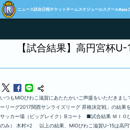
ニュース
試合日程
チケット
チーム
スケジュール
スクール
Reis
【試合結果】高円宮杯U-
いつもMIOびわこ滋賀にあたたかいご声援をいただきまして
ーリーグ2017関西サンライズリーグ 昇格決定戦」の結果を
サッカー場（ビッグレイク）Bコート ■試合結果 ＭＩＯびわこ
のみ） 木村×2 以上の結果、MIOびわこ滋賀U-15は高