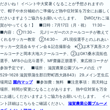
ださいね！ イベント中大変暑くなることが予想されますの
で、帽子や水分補給のご準備など熱中症対策を万全にお越しく
ださいますようご協力をお願いいたします。 【MIOびわこ滋
賀がやってくる！】 ■日時：7月17日（月・祝） 11:30～
■内容： ①11:30～ 元Jリーガーのスクールコーチが教えて
くれるサッカー教室 ②14:30～ JFL現役選手とのふれあい
サッカー交流会＆サイン会＆記念撮影会 ※①は木下真吾スク
ールコーチと岡本大地スクールコーチ、②はGK1桑水流拓也
選手、MF8小山北斗選手、MF齋藤正朋選手、東広樹コーチが
参加予定です。 ■場所： 滋賀農業公園ブルーメの丘（〒
529-1628 滋賀県蒲生郡日野町西大路843） 29.メイン芝生広
場周辺
園内マップ
■参加費：無料 ■注意事項： 雨天時は
場所、時間が変更になることがあります。 熱中症対策を万全
にお越しくださいますようご協力をお願いいたします。 イベ
ント詳細はこちらをご確認ください。
滋賀農業公園ブルーメ