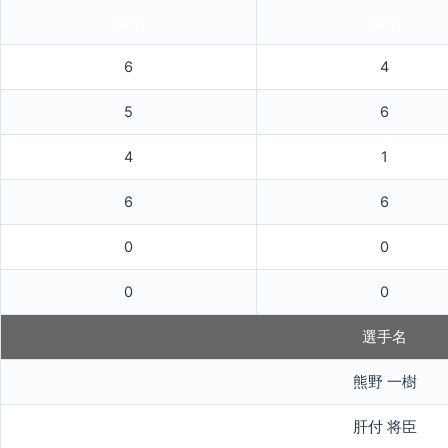
後半
前半
6
4
5
6
4
1
6
6
0
0
0
0
選手名
熊野 一樹
肝付 将臣