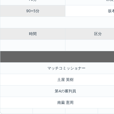
90+5分
坂
時間
区分
マッチコミッショナー
土屋 英樹
第4の審判員
南薗 憲周