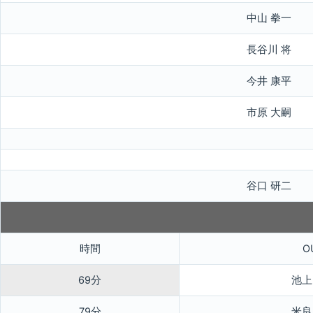
中山 拳一
長谷川 将
今井 康平
市原 大嗣
谷口 研二
時間
O
69分
池上
79分
米良