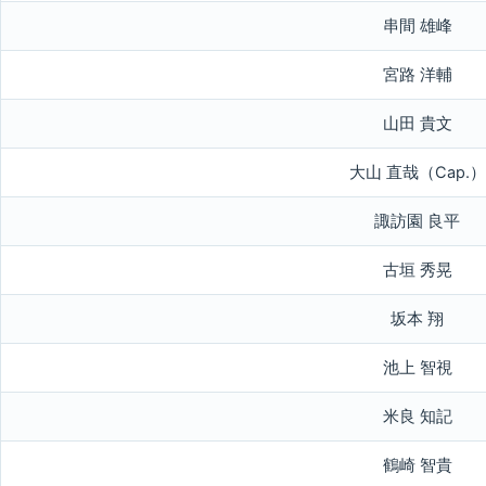
串間 雄峰
宮路 洋輔
山田 貴文
大山 直哉（Cap.）
諏訪園 良平
古垣 秀晃
坂本 翔
池上 智視
米良 知記
鶴崎 智貴