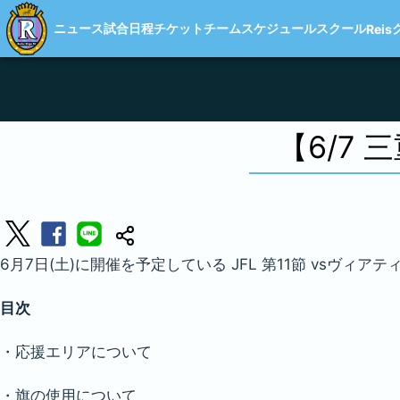
ニュース
試合日程
チケット
チーム
スケジュール
スクール
Reis
【6/7 
6月7日(土)に開催を予定している JFL 第11節 vs
目次
・応援エリアについて
・旗の使用について