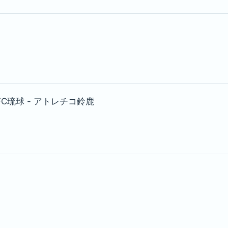
 FC琉球 - アトレチコ鈴鹿