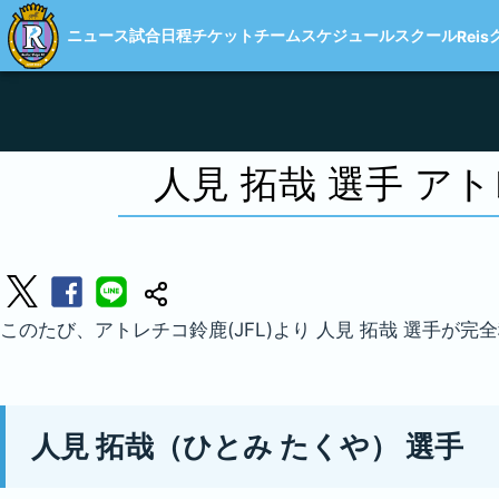
ニュース
試合日程
チケット
チーム
スケジュール
スクール
Reis
人見 拓哉 選手 
このたび、アトレチコ鈴鹿(JFL)より 人見 拓哉 選手
人見 拓哉（ひとみ たくや） 選手