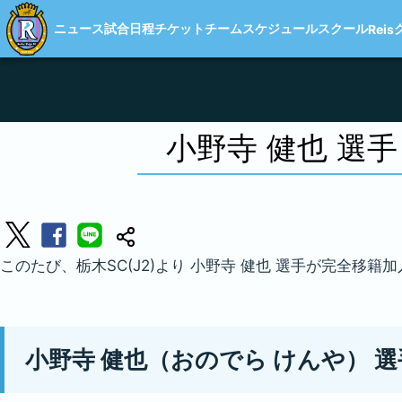
ニュース
試合日程
チケット
チーム
スケジュール
スクール
Reis
小野寺 健也 選
このたび、栃木SC(J2)より 小野寺 健也 選手が完全
小野寺 健也（おのでら けんや） 選