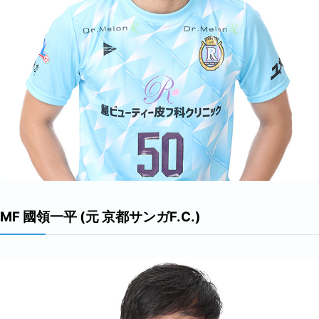
MF 國領一平 (元 京都サンガF.C.)