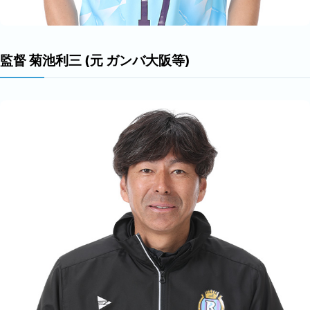
監督 菊池利三 (元 ガンバ大阪等)