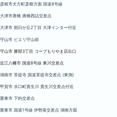
彦根市犬方町彦根方面 国道8号線
大津市唐橋 唐橋西詰交差点
大津市 朝日が丘2丁目 大津インター付近
守山市 ピエリ守山前
守山市 勝部3丁目 コープもりやま店出口
近江八幡市 国道8号
線
東川交差点
湖南市 菩提寺 国道菩提寺交差点 (東側)
甲賀市 水口町貴生川 貴生川交差点付近
栗東市 下鈎交差点
栗東市 国道1号線 伊勢落交差点 湖南方面