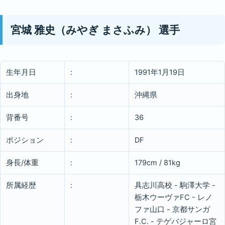
宮城 雅史（みやぎ まさふみ） 選手
生年月日
:
1991年1月19日
出身地
:
沖縄県
背番号
:
36
ポジション
:
DF
身長/体重
:
179cm / 81kg
所属経歴
:
具志川高校 - 駒澤大学 -
栃木ウーヴァFC - レノ
ファ山口 - 京都サンガ
F.C. - テゲバジャーロ宮