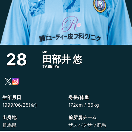
28
MF
田部井 悠
TABEI Yu
生年月日
身長/体重
1999/06/25(金)
172cm / 65kg
出身地
前所属チーム
群馬県
ザスパクサツ群馬