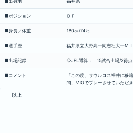
■出身地
福井県
■ポジション
ＤＦ
■身長／体重
180㎝/74㎏
■選手歴
福井県立大野高―同志社大―ＭＩ
■出場記録
◇JFL通算： 15試合出場/2得点
■コメント
「この度、サウルコス福井に移
間、MIOでプレーさせていただ
以上