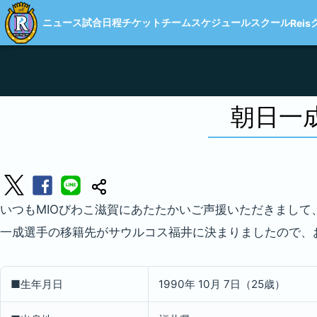
ニュース
試合日程
チケット
チーム
スケジュール
スクール
Reis
朝日一
いつもMIOびわこ滋賀にあたたかいご声援いただきまして
一成選手の移籍先がサウルコス福井に決まりましたので
■生年月日
1990年 10月 7日（25歳）