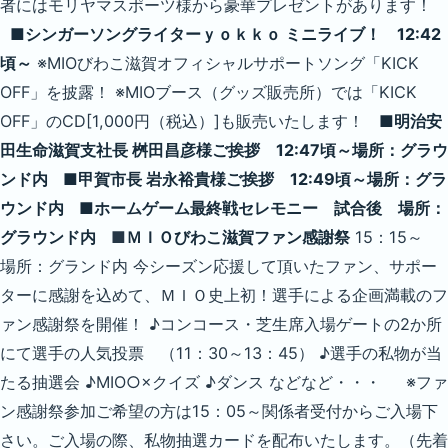
者にはモリヤマスポーツ様から豪華プレゼントがあります！
■シンガーソングライターｙｏｋｋｏ ミニライブ！ 12:42
頃～
※MIOびわこ滋賀オフィシャルサポートソング「KICK
OFF」を披露！ ※MIOブース（グッズ販売所）では「KICK
OFF」のCD[1,000円（税込）]も販売いたします！
■明治安
田生命滋賀支社長 桝田昌彦様ご挨拶 12:47頃～場所：グラウ
ンド内
■甲賀市長 岩永裕貴様ご挨拶 12:49頃～場所：グラ
ウンド内
■ホームゲーム最終戦セレモニー
試合後 場所：
グラウンド内
■
ＭＩＯびわこ滋賀ファン感謝祭
15：15～
場所：グランド内 今シーズン応援して頂いたファン、サポー
ターに感謝を込めて、ＭＩＯ史上初！選手による企画満載のフ
ァン感謝祭を開催！ ♪コンコース・芝生席入場ゲートの2か所
にて選手の人気投票 （11：30～13：45） ♪選手の私物が当
たる抽選会 ♪MIO○×クイズ ♪ダンス などなど・・・ ※ファ
ン感謝祭参加ご希望の方は15：05～関係者受付からご入場下
さい。ご入場の際、私物抽選カードを配布いたします。（先着