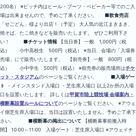
200名） ※ピッチ内はヒール・ブーツ・ベビーカー等でのご入
場は出来ませんので、予めご了承ください。
■飲食売店
「せごどん」様より出店！（予定） 大人気の近江まきまき、
焼そば、たこ焼きなどを販売いたします。 ぜひご利用下さ
い！
■チケット情報
【当日券】 一般 1,000円（税
込） 小中高校生 500円（税込） ※当日、会場の「入場券
売場」にて販売いたします。 【前売券】 一般 800円（税
込） 小中学生 500円（税込） ※前売券の販売場所は
チケ
ット・スタジアム
のページをご覧ください。
■入場ゲー
ト
・メインスタンド入場口 ・芝生席入場口 以上2か所の入場
口を設置いたします。 詳しくは
甲賀市陸上競技場 会場案内・
横断幕設置ルールについて
のページをご覧ください。 ※アウェ
イ側芝生席入場口は、当日は設置いたしません。予めご了承下
さい。
■横断幕の掲出について
【横断幕事前搬入時
間】 10:00～11:00 入場ゲート：芝生席入場口 ※アウェイチ