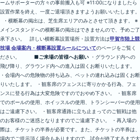
ームサポーターの方々の事前搬入も可 ※11:00になりましたら
設置作業を終え、一度ご退場頂きますようお願いいたします。
・横断幕の掲出は、芝生席エリアのみとさせて頂きます。 ※
メインスタンドへの横断幕の掲出はできませんので、予めご了
承下さい。 詳しい横断幕設置場所・設置方法は
甲賀市陸上競
技場 会場案内・横断幕設置ルールについて
のページをご覧く
ださい。
■ご来場の皆様へお願い
・グラウンド内への
飛び降り、グラウンド内への進入は固くお断りいたします。
・会場内への危険物の持ち込み、ペットの連れ込みは固くお断
りいたします。 ・観客席のフェンスに寄りかかる行為、フェ
ンスに登る行為は大変危険ですのでおやめ下さい。 ・観客席
でのボールの使用、ホイッスルの使用、トランシーバーの使用
はご遠慮下さい。 ・観客席通路に立ち止まってのご観戦は他
のお客様のご迷惑となりますのでご遠慮下さい。 ・再入場の
際は、チケットの半券が必要です。また、チケットの半券は、
場内でご提示頂く場合もありますので、試合が終了するまで大