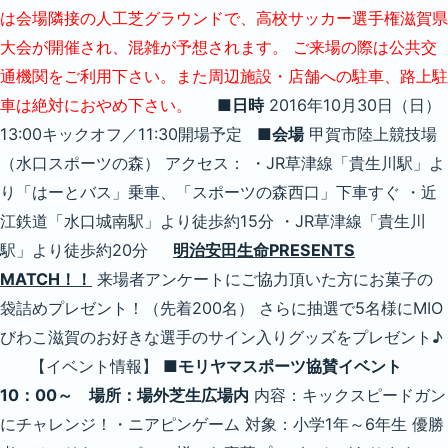
は会場隣接の人工芝グラウンドで、高校サッカー選手権滋賀県
大会が開催され、混雑が予想されます。
ご来場の際は公共交
通機関をご利用下さい。また周辺施設・店舗への駐車、路上駐
車は絶対におやめ下さい。
■日時
2016年10月30日（日）
13:00キックオフ／11:30開場予定
■会場
甲賀市陸上競技場
（水口スポーツの森） アクセス： ・JR草津線「貴生川駅」よ
り「はーとバス」乗車、「スポーツの森西口」下車すぐ ・近
江鉄道「水口城南駅」より徒歩約15分 ・JR草津線「貴生川
駅」より徒歩約20分
明治安田生命PRESENTS
MATCH！！
来場者アンケートにご協力頂いた方にお菓子の
袋詰めプレゼント！（先着200名） さらに抽選で5名様にMIO
びわこ滋賀のお好きな選手のサイン入りグッズをプレゼント♪
【イベント情報】
■モリヤマスポーツ協賛イベント
10：00～ 場所：場外芝生広場内
内容：キックスピードガン
にチャレンジ！・ニアピンゲーム 対象：小学1年～6年生 優勝