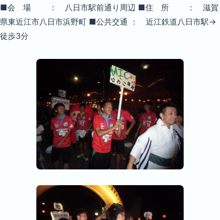
■会 場 ： 八日市駅前通り周辺 ■住 所 ： 滋賀
県東近江市八日市浜野町 ■公共交通 ： 近江鉄道八日市駅→
徒歩3分