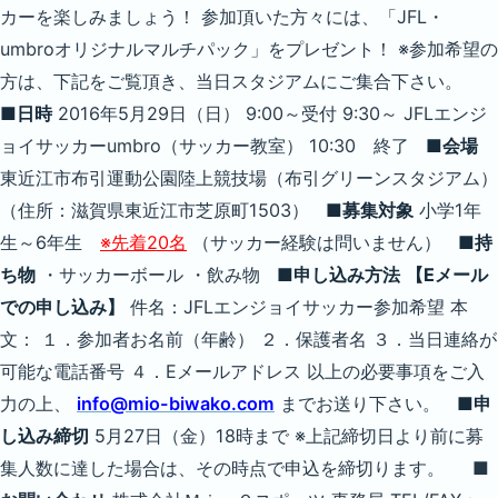
カーを楽しみましょう！ 参加頂いた方々には、「JFL・
umbroオリジナルマルチパック」をプレゼント！ ※参加希望の
方は、下記をご覧頂き、当日スタジアムにご集合下さい。
■日時
2016年5月29日（日） 9:00～受付 9:30～ JFLエンジ
ョイサッカーumbro（サッカー教室） 10:30 終了
■会場
東近江市布引運動公園陸上競技場（布引グリーンスタジアム）
（住所：滋賀県東近江市芝原町1503）
■募集対象
小学1年
生～6年生
※先着20名
（サッカー経験は問いません）
■持
ち物
・サッカーボール ・飲み物
■申し込み方法
【Eメール
での申し込み】
件名：JFLエンジョイサッカー参加希望 本
文： １．参加者お名前（年齢） ２．保護者名 ３．当日連絡が
可能な電話番号 ４．Eメールアドレス 以上の必要事項をご入
力の上、
info@mio-biwako.com
までお送り下さい。
■申
し込み締切
5月27日（金）18時まで ※上記締切日より前に募
集人数に達した場合は、その時点で申込を締切ります。
■