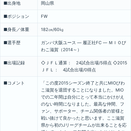
■出身地
岡山県
■ポジション
FW
■身長／体重
182㎝/60㎏
■選手歴
ガンバ大阪ユース ― 履正社FC ― ＭＩＯび
わこ滋賀（2014～）
■出場記録
◇ＪＦＬ通算： 24試合出場/5得点 ◇2015
ＪＦＬ： 4試合出場/0得点
■コメント
「この度2015シーズン終了と共にMIOびわ
こ滋賀を退団することになりました。MIO
での二年間は自分にとって本当にかけがえ
のない時間になりました。最高な仲間、フ
ァン、サポーター、チーム関係者の皆様と
戦い抜けて良かったと思います。ここ滋賀
県から初のJリーグチームが出来ることを応