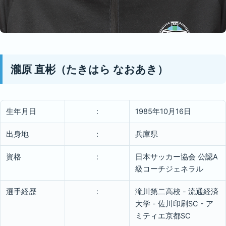
瀧原 直彬（たきはら なおあき）
生年月日
:
1985年10月16日
出身地
:
兵庫県
資格
:
日本サッカー協会 公認A
級コーチジェネラル
選手経歴
:
滝川第二高校 - 流通経済
大学 - 佐川印刷SC - ア
ミティエ京都SC