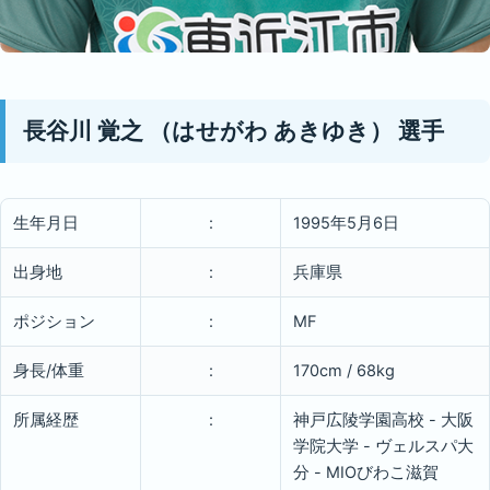
長谷川 覚之
（はせがわ あきゆき）
選手
生年月日
:
1995年5月6日
出身地
:
兵庫県
ポジション
:
MF
身長/体重
:
170cm / 68kg
所属経歴
:
神戸広陵学園高校 - 大阪
学院大学 - ヴェルスパ大
分 - MIOびわこ滋賀