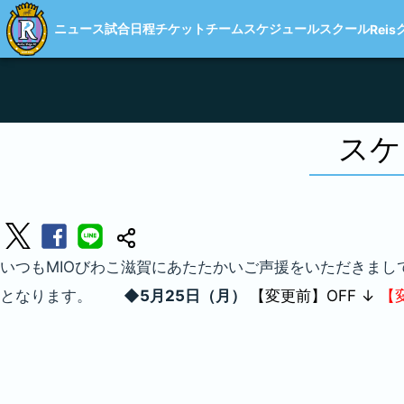
ニュース
試合日程
チケット
チーム
スケジュール
スクール
Reis
スケ
いつもMIOびわこ滋賀にあたたかいご声援をいただきまし
となります。
◆5月25日（月）
【変更前】OFF
↓
【