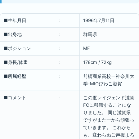
■生年月日
:
1996年7月11日
■出身地
:
群馬県
■ポジション
:
MF
■身長/体重
:
178cm / 72kg
■所属経歴
:
前橋商業高校ー神奈川大
学-MIOびわこ滋賀
■コメント
:
この度レイジェンド滋賀
FCに移籍することにな
りました。 同じ滋賀県
ですがまた一から頑張っ
ていきます。 これから
も、変わらぬご声援よろ