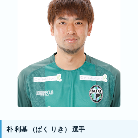
朴 利基
（ぱく りき）
選手