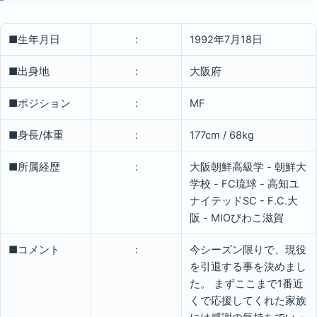
■生年月日
:
1992年7月18日
■出身地
:
大阪府
■ポジション
:
MF
■身長/体重
:
177cm / 68kg
■所属経歴
:
大阪朝鮮高級学 - 朝鮮大
学校 - FC琉球 - 高知ユ
ナイテッドSC - F.C.大
阪 - MIOびわこ滋賀
■コメント
:
今シーズン限りで、現役
を引退する事を決めまし
た。 まずここまで1番近
くで応援してくれた家族