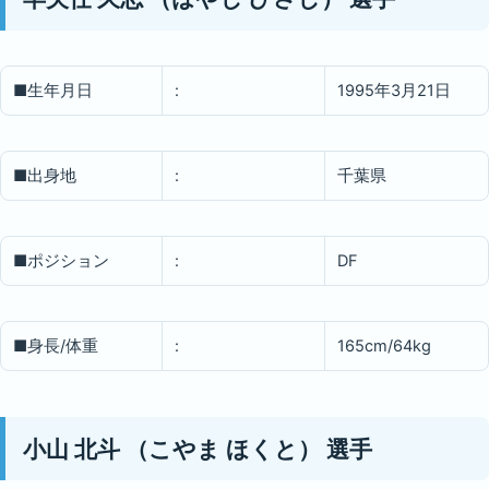
■生年月日
:
1995年3月21日
■出身地
:
千葉県
■ポジション
:
DF
■身長/体重
:
165cm/64kg
小山 北斗
（こやま ほくと）
選手