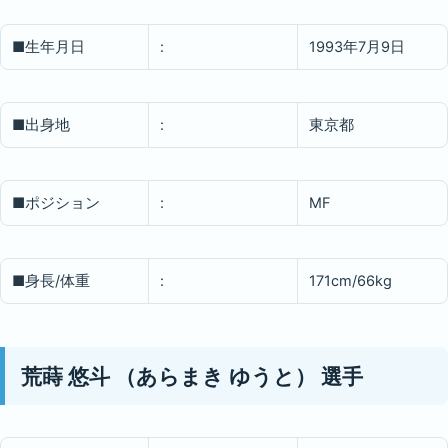
■生年月日
:
1993年7月9日
■出身地
:
東京都
■ポジション
:
MF
■身長/体重
:
171cm/66kg
荒蒔 悠斗
（あらまき ゆうと）
選手