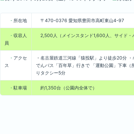
・
所在地
〒470-0376 愛知県豊田市高町東山4-97
・
収容人
2,500人（メインスタンド1,600人、サイド
員
・
アクセ
・名古屋鉄道三河線「猿投駅」より徒歩20分 ・
ス
でんバス「百年草」行きで 「運動公園」下車（所
りタクシー5分
・
駐車場
約1,350台（公園内全体で）