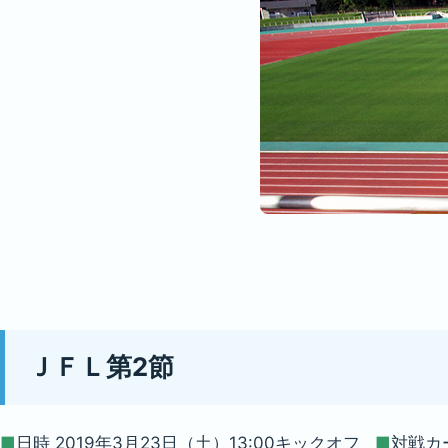
ＪＦＬ第2節
■
日時 2019年3月23日（土）13:00キックオフ
■
対戦カ