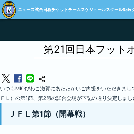
ニュース
試合日程
チケット
チーム
スケジュール
スクール
Reis
第21回日本フット
いつもMIOびわこ滋賀にあたたかいご声援をいただきまし
ＦＬ）の第1節、第2節の試合会場が下記の通り決定しまし
ＪＦＬ第1節（開幕戦）