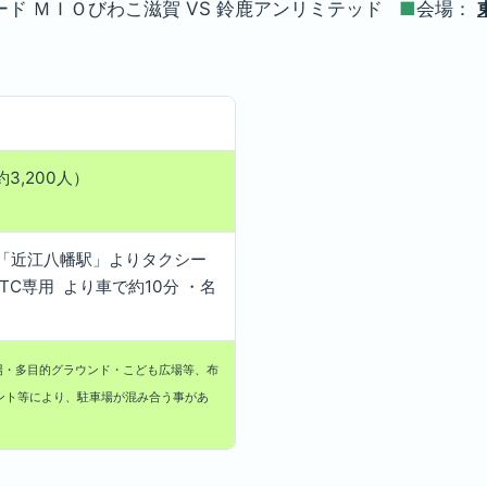
ード ＭＩＯびわこ滋賀 VS 鈴鹿アンリミテッド
■
会場：
3,200人）
R「近江八幡駅」よりタクシー
TC専用 より車で約10分 ・名
・多目的グラウンド・こども広場等、布
ント等により、駐車場が混み合う事があ