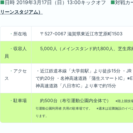
■
日時 2019年3月17日（日）13:00キックオフ
■
対戦カ
リーンスタジアム）
・
所在地
〒527-0067 滋賀県東近江市芝原町1503
・
収容人
5,000人（メインスタンド約1,800人、芝生席約
員
・
アクセ
・近江鉄道本線「大学前駅」より徒歩15分 ・J
ス
で約20分 ・名神高速道路「蒲生スマートIC」※E
神高速道路「八日市IC」より車で約15分
・
駐車場
約500台（布引運動公園内全体で）
※陸上競技場
引運動公園利用者 共用の駐車場です。
※週末は近隣施設のイベ
ります。