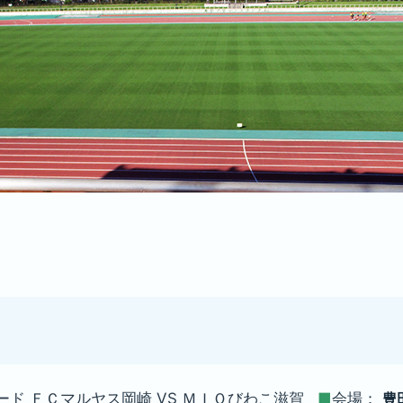
ード ＦＣマルヤス岡崎 VS ＭＩＯびわこ滋賀
■
会場：
豊