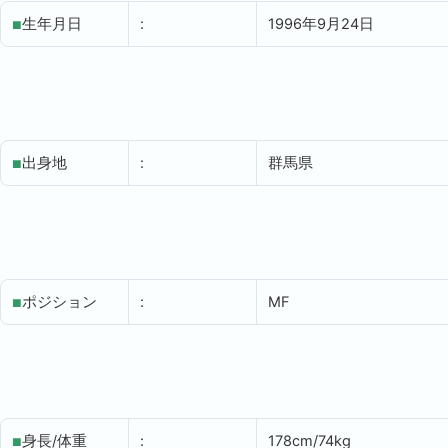
生年月日
:
1996年9月24日
■
出身地
:
群馬県
■
ポジション
:
MF
■
身長/体重
:
178cm/74kg
■