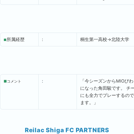
所属経歴
:
桐生第一高校→北陸大学
■
:
「今シーズンからMIOび
■
コメント
になった角田駿です。
チ
にも全力でプレーするの
ます。」
Reilac Shiga FC PARTNERS