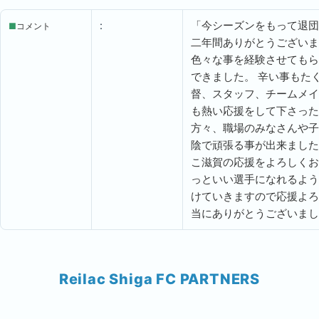
:
「今シーズンをもって退
■
コメント
二年間ありがとうござい
色々な事を経験させても
できました。
辛い事もた
督、スタッフ、チームメ
も熱い応援をして下さっ
方々、職場のみなさんや
陰で頑張る事が出来まし
こ滋賀の応援をよろしく
っといい選手になれるよ
けていきますので応援よ
当にありがとうございま
Reilac Shiga FC PARTNERS