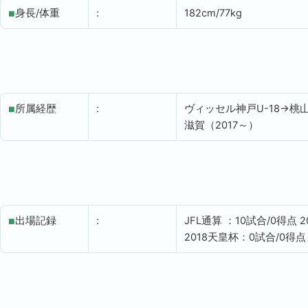
身長/体重
:
182cm/77kg
■
所属経歴
:
ヴィッセル神戸U-18→桃
■
滋賀（2017～）
出場記録
:
JFL通算 ：10試合/0得点
2
■
2018天皇杯：0試合/0得点