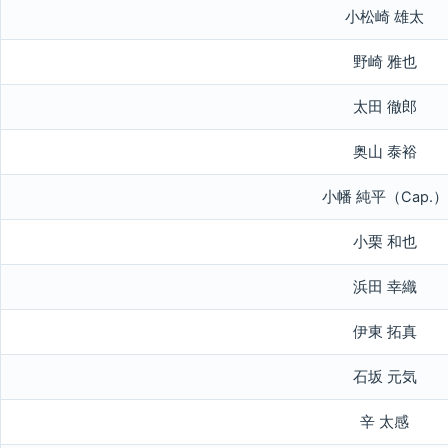
小松崎 雄太
野崎 雅也
太田 徹郎
奥山 泰裕
小幡 純平（Cap.）
小栗 和也
浜田 幸織
伊東 拓真
石坂 元気
辛 太感