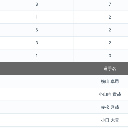
8
7
1
2
6
2
3
2
1
0
選手名
横山 卓司
小山内 貴哉
赤松 秀哉
小口 大貴