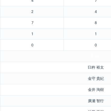
4
7
2
4
7
8
1
1
0
0
選手名
臼杵 裕太
金守 貴紀
金井 洵樹
廣瀬 智行