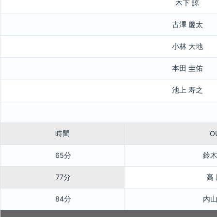
木下 諒
古澤 慶太
小林 大地
本田 圭佑
池上 寿之
時間
O
65分
鈴木
77分
高
84分
内山