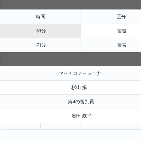
時間
区分
51分
警告
71分
警告
マッチコミッショナー
杉山 揚二
第4の審判員
岩田 鉄平