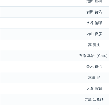
池田 直樹
岩田 啓佑
水谷 侑暉
内山 俊彦
高 慶汰
石原 幸治（Cap.
鈴木 裕也
本田 渉
大倉 康輝
寺島 はるひ