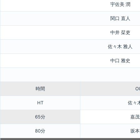
宇佐美 潤
関口 直人
中井 栞吏
佐々木 雅人
中口 雅史
時間
O
HT
佐々
65分
嘉茂
80分
坂本