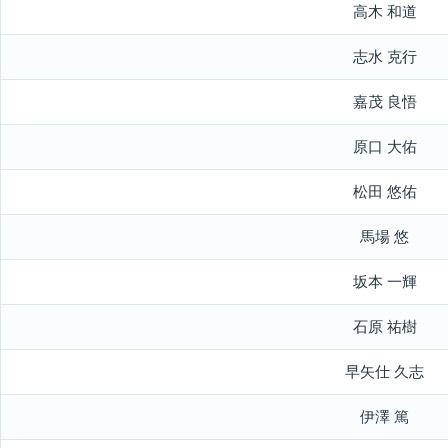
高木 和道
志水 克行
嘉茂 良悟
原口 大佑
松田 悠佑
馬場 悠
坂本 一輝
石原 祐樹
早矢仕 久志
伊澤 篤