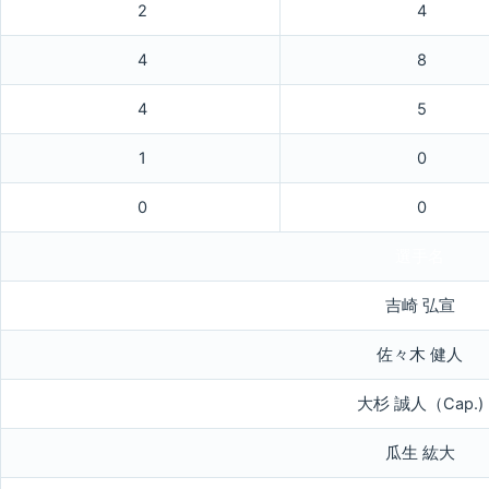
2
4
4
8
4
5
1
0
0
0
選手名
吉崎 弘宣
佐々木 健人
大杉 誠人（Cap.)
瓜生 紘大