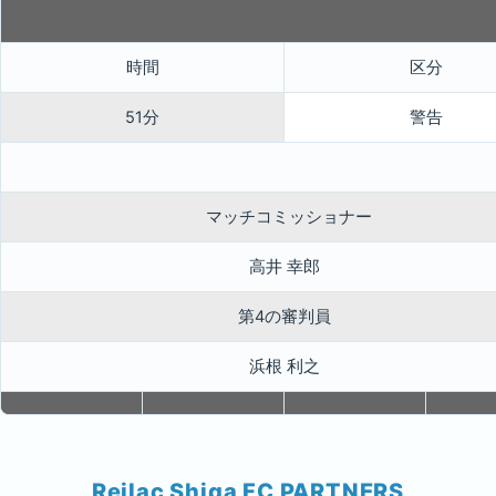
時間
区分
51分
警告
マッチコミッショナー
高井 幸郎
第4の審判員
浜根 利之
Reilac Shiga FC PARTNERS