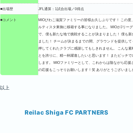
■出場歴
JFL通算：1試合出場／0得点
■コメント
MIOびわこ滋賀ファミリーの皆様お久しぶりです！
この度
ルティスタ東御に移籍する事になりました。
MIOがJリ
で、僕も新たな地で挑戦することが決まりました！
僕も新
ました！
チームが決まるまでの間、グラウンドを提供して
押してくれたクラブに感謝してもしきれません。
こんな素
とを誇りに、精一杯躍進したいと思います！
またピッチで
します。
MIOファミリーとして、これからは陰ながら応援
の応援もこっそりお願いします！笑
ありがとうございまし
以上
Reilac Shiga FC PARTNERS