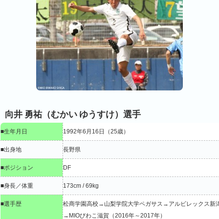
向井 勇祐（むかい ゆうすけ）選手
■生年月日
1992年6月16日（25歳）
■出身地
長野県
■ポジション
DF
■身長／体重
173cm / 69kg
■選手歴
松商学園高校→山梨学院大学ペガサス→アルビレックス新
→MIOびわこ滋賀（2016年～2017年）