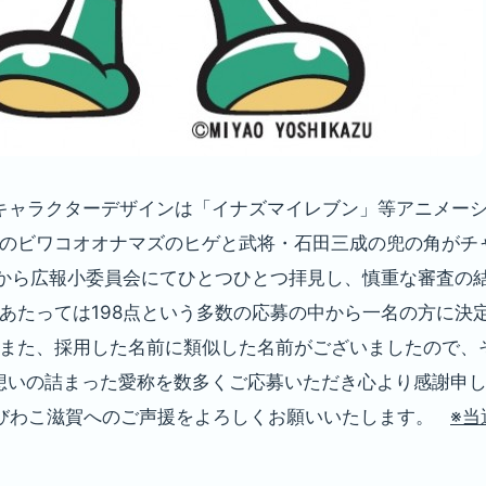
 キャラクターデザインは「イナズマイレブン」等アニメー
ムのビワコオオナマズのヒゲと武将・石田三成の兜の角がチ
ら広報小委員会にてひとつひとつ拝見し、慎重な審査の結果
あたっては198点という多数の応募の中から一名の方に決
 また、採用した名前に類似した名前がございましたので、
想いの詰まった愛称を数多くご応募いただき心より感謝申し
Oびわこ滋賀へのご声援をよろしくお願いいたします。
※