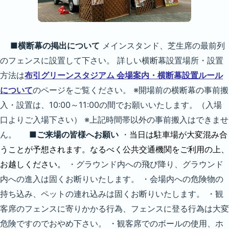
■横断幕の掲出について
メインスタンド、芝生席の最前列
のフェンスに設置して下さい。 詳しい横断幕設置場所・設置
方法は
布引グリーンスタジアム 会場案内・横断幕設置ルール
について
のページをご覧ください。 ※開場前の横断幕の事前搬
入・設置は、10:00～11:00の間でお願いいたします。（入場
口よりご入場下さい） ※上記時間帯以外の事前搬入はできませ
ん。
■ご来場の皆様へお願い
・
当日は駐車場が大変混み合
うことが予想されます。なるべく公共交通機関をご利用の上、
お越しください。
・グラウンド内への飛び降り、グラウンド
内への進入は固くお断りいたします。 ・会場内への危険物の
持ち込み、ペットの連れ込みは固くお断りいたします。 ・観
客席のフェンスに寄りかかる行為、フェンスに登る行為は大変
危険ですのでおやめ下さい。 ・観客席でのボールの使用、ホ