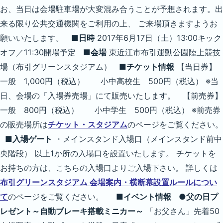
お、当日は会場駐車場が大変混み合うことが予想されます。出
来る限り公共交通機関をご利用の上、 ご来場頂きますようお
願いいたします。
■日時
2017年6月17日（土）13:00キック
オフ／11:30開場予定
■会場
東近江市布引運動公園陸上競技
場（布引グリーンスタジアム）
■チケット情報
【当日券】
一般 1,000円（税込） 小中高校生 500円（税込） ※当
日、会場の「入場券売場」にて販売いたします。 【前売券】
一般 800円（税込） 小中学生 500円（税込） ※前売券
の販売場所は
チケット・スタジアム
のページをご覧ください。
■入場ゲート
・メインスタンド入場口（メインスタンド前中
央階段） 以上1か所の入場口を設置いたします。 チケットを
お持ちの方は、こちらの入場口よりご入場下さい。 詳しくは
布引グリーンスタジアム 会場案内・横断幕設置ルールについ
て
のページをご覧ください。
■イベント情報
●父の日プ
レゼント～自動ブレーキ搭載ミニカー～
「お父さん」先着50