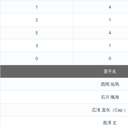
1
4
2
1
5
4
3
1
0
0
選手名
西岡 佑馬
石川 颯海
広滝 直矢（Cap.）
黒澤 丈