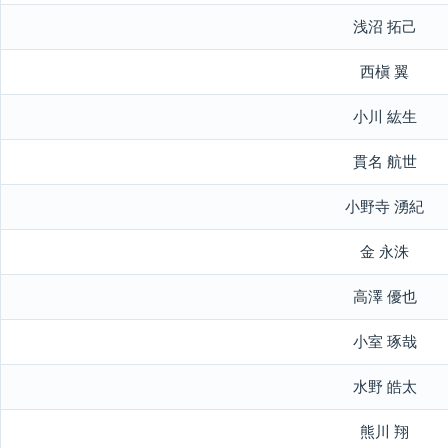
浅沼 拓己
西槇 翼
小川 紘生
貫名 航世
小野寺 湧紀
金 永洙
高澤 優也
小室 琢哉
水野 皓太
熊川 翔