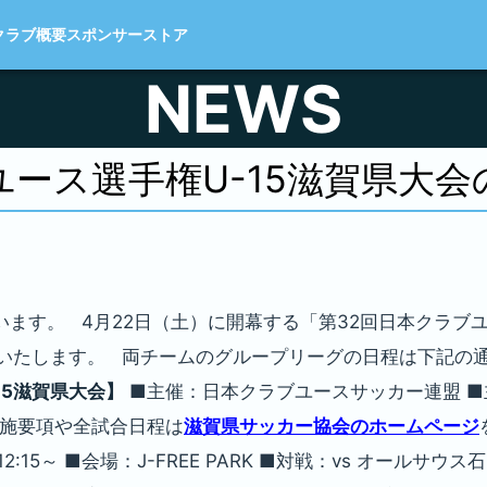
クラブ概要
スポンサー
ストア
NEWS
ユース選手権U-15滋賀県大
ます。 4月22日（土）に開幕する「第32回日本クラブユ
参戦いたします。 両チームのグループリーグの日程は下記の
15滋賀県大会】
■主催：日本クラブユースサッカー連盟 
※実施要項や全試合日程は
滋賀県サッカー協会のホームページ
:15～ ■会場：J-FREE PARK ■対戦：vs オールサ