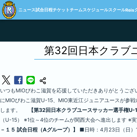
ニュース
試合日程
チケット
チーム
スケジュール
スクール
Reis
第32回日本クラブ
いつもMIOびわこ滋賀を応援していただきありがとうござい
にMIOびわこ滋賀U-15、MIO東近江ジュニアユースが
します。
【第32回日本クラブユースサッカー選手権U-
（U-15） ※1位～4位のチームが関西大会へ進出します 
－１５ 試合日程（Aグループ）】
■日時：4月23日（日）12